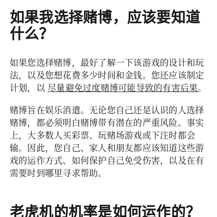
如果我选择赌博，应该要知道
什么？
如果您选择赌博，最好了解一下该游戏的设计和玩
法，以及您想花费多少时间和金钱。您还应该制定
计划，以
尽量避免过度赌博可能导致的有害后果
。
赌博旨在娱乐消遣。无论您自己还是认识的人选择
赌博，都必须明白赌博带有潜在的严重风险。事实
上，大多数人买彩票、玩赌场游戏或下注时都会
输。因此，您自己、家人和朋友都应该知道这些游
戏的运作方式、如何保护自己免受伤害，以及在有
需要时到哪里寻求帮助。
老虎机的机率是如何运作的？