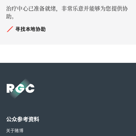
治疗中心已准备就绪，非常乐意并能够为您提供协
助。
寻找本地协助
公众参考资料
关于赌博