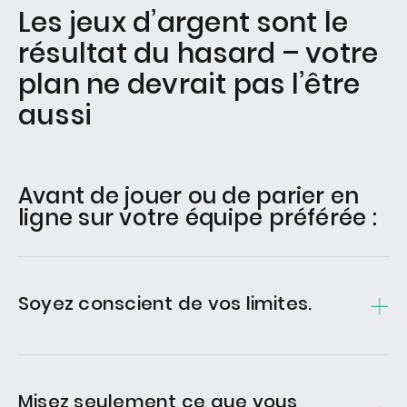
Les jeux d’argent sont le
résultat du hasard – votre
plan ne devrait pas l’être
aussi
Avant de jouer ou de parier en
ligne sur votre équipe préférée :
Soyez conscient de vos limites.
Votre pari est un coup sûr? Ce n’est pas si certain.
Tous les types de jeu de hasard sont une question
Misez seulement ce que vous
de chance et les résultats sont imprévisibles.