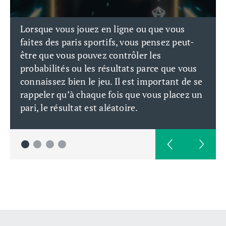
Lorsque vous jouez en ligne ou que vous
faites des paris sportifs, vous pensez peut-
être que vous pouvez contrôler les
probabilités ou les résultats parce que vous
connaissez bien le jeu. Il est important de se
rappeler qu’à chaque fois que vous placez un
pari, le résultat est aléatoire.