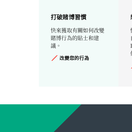
奮程
事情
有壓
題？
您覺得
從不
從不
度？
心生
力或
別人說
從不
從不
打破賭博習慣
內
焦
得對與
從不
偶爾
偶爾
疚？
慮？
否）？
從不
偶爾
偶爾
快來獲取有關如何改變
偶爾
賭博行為的貼士和建
大多
大多
從不
從不
偶爾
大多
大多
議。
數時
數時
從不
大多
數時
數時
間
間
改變您的行為
偶爾
偶爾
大多
數時
間
間
偶爾
數時
間
幾乎
幾乎
大多
大多
間
幾乎
幾乎
總是
總是
大多
數時
數時
幾乎
總是
總是
數時
間
間
幾乎
總是
不知
不知
間
總是
不知
不知
道
道
幾乎
幾乎
不知
道
道
幾乎
總是
總是
不知
道
總是
道
不知
不知
不知