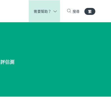
需要幫助？
搜尋
繁
我評估測