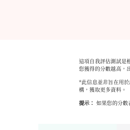
1 / 9
2 / 9
3 / 9
4 / 9
5 / 9
7 / 9
8 / 9
9 / 9
6 / 9
上
一
想想在
想想在
想想在
想想在
想想在
想想在
想想在
想想在
想想在
題
過去12
過去
過去
過去
過去
過去
過去
過去
過去
12個
12個
12個
12個
12個
12個
12個
12個
個月
月裡，
月裡，
月裡，
月裡，
月裡，
月裡，
月裡，
月裡，
裡，您
下
您有多
您有多
您有多
您有多
您有多
您有多
您有多
您有多
有多經
一
常……
經
經
經
經
經
經
經
經
題
常……
常……
常……
常……
常……
常……
常……
常……
這項自我評估測試是根據加
覺得有
下注
需要
隔天
借錢
覺得
對自
因賭
因賭
您獲得的分數越高，
人批評
超過
賭更
便回
或變
自己
己的
博而
博而
自己的
提
了您
大的
去，
賣任
可能
賭博
導致
為自
*此信息並非旨在用
賭博行
交
真正
嘗試
何物
有賭
任何
己或
金
方
構，獲取更多資料。
為，或
能承
額，
贏回
品，
博方
式，
健康
家庭
告訴
提示：
如果您的分數
受的
才能
輸掉
以便
面的
或對
帶來
問
您，您
損失
感到
有錢
賭博
題，
任何
的
問
有賭博
相同
錢？
去賭
題？
時發
包括
財務
金
問題
額？
的興
博？
生的
感到
問
（無論