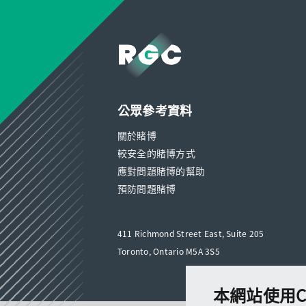
道
道
道
公眾參考資料
關於賭博
較安全的賭博方式
應對問題賭博的幫助
預防問題賭博
411 Richmond Street East, Suite 205
Toronto, Ontario M5A 3S5
本網站使用Co