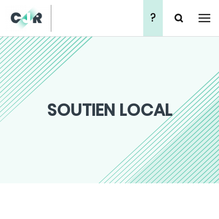
?
Chercher
简
繁
SOUTIEN LOCAL